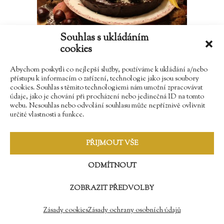
Souhlas s ukládáním
cookies
06/11/2023
Abychom poskytli co nejlepší služby, používáme k ukládání a/nebo
KAŠTANOVÝ DORT
přístupu k informacím o zařízení, technologie jako jsou soubory
cookies. Souhlas s těmito technologiemi nám umožní zpracovávat
údaje, jako je chování při procházení nebo jedinečná ID na tomto
Je to už 10 let, co jsme na nádvoří
webu. Nesouhlas nebo odvolání souhlasu může nepříznivě ovlivnit
určité vlastnosti a funkce.
našeho zámku vysadili dva jedlé
kaštany...
PŘIJMOUT VŠE
ODMÍTNOUT
ZOBRAZIT PŘEDVOLBY
Zásady cookies
Zásady ochrany osobních údajů