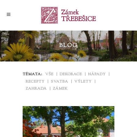
BLOG
TÉMATA:
VŠE
DEKORACE
NÁPADY
RECEPTY
SVATBA
VÝLETY
ZAHRADA
ZÁMEK