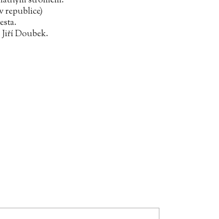
amátným stromem.
v republice)
esta.
e Jiří Doubek.