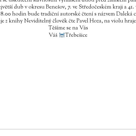
in se uskuteční slavnostní vyhlášení dubu před zámkem p
ejvětší dub v okresu Benešov, 7. ve Středočeském kraji a 41. 
8.00 hodin bude tradiční autorské čtení s názvem Daleká c
je z knihy Neviditelný člověk čte Pavel Hoza, na violu hraj
Těšíme se na Vás
Váš
Třebešice