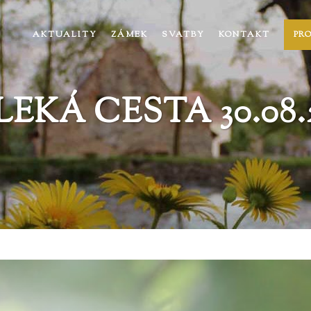
AKTUALITY
ZÁMEK
SVATBY
KONTAKT
PR
EKÁ CESTA 30.08.