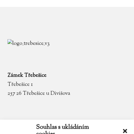
Zámek Třebešice
Třebešice 1
257 26 Třebešice u Divišova
email
zamek.trebesice@volny.cz
Souhlas s ukládáním