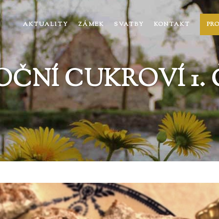
AKTUALITY
ZÁMEK
SVATBY
KONTAKT
PR
ČNÍ CUKROVÍ 1.