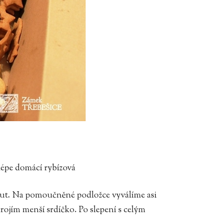
lépe domácí rybízová
out. Na pomoučněné podložce vyválíme asi
ojím menší srdíčko. Po slepení s celým