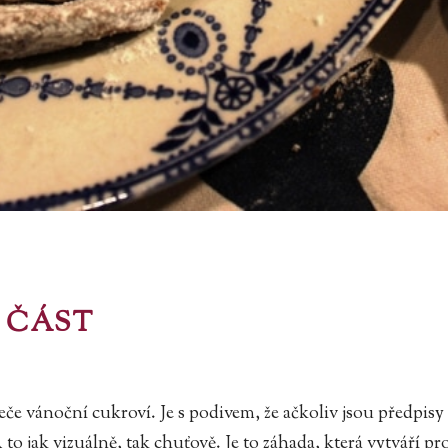
. ČÁST
eče vánoční cukroví. Je s podivem, že ačkoliv jsou předpisy
to jak vizuálně, tak chuťově. Je to záhada, která vytváří p