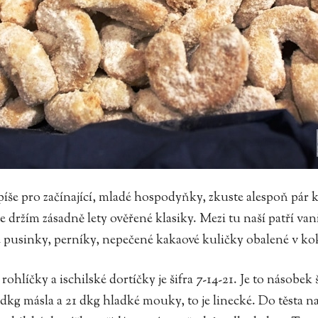
si spíše pro začínající, mladé hospodyňky, zkuste alespoň p
se držím zásadně lety ověřené klasiky. Mezi tu naší patří van
 pusinky, perníky, nepečené kakaové kuličky obalené v kok
rohlíčky a ischilské dortíčky je šifra 7-14-21. Je to násobek 
dkg másla a 21 dkg hladké mouky, to je linecké. Do těsta na