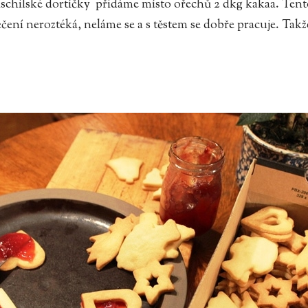
ischilské dortíčky přidáme místo ořechů 2 dkg kakaa. Tent
čení neroztéká, neláme se a s těstem se dobře pracuje. Takže