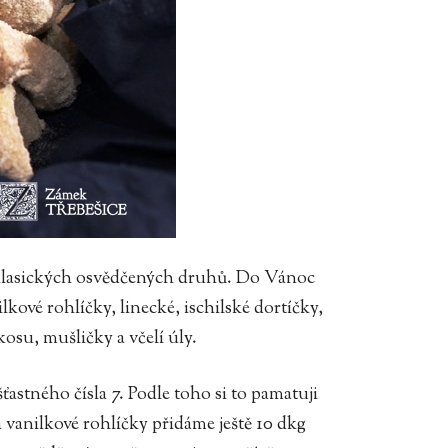
ár klasických osvědčených druhů. Do Vánoc
ilkové rohlíčky, linecké, ischilské dortíčky,
osu, mušličky a včelí úly.
šťastného čísla 7. Podle toho si to pamatuji
 vanilkové rohlíčky přidáme ještě 10 dkg