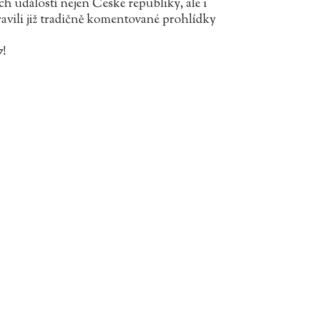
ch událostí nejen České republiky, ale i
ravili již tradičně komentované prohlídky
7!