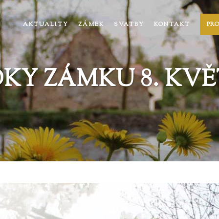
AKTUALITY
ZÁMEK
SVATBY
KONTAKT
PR
KY ZÁMKU 8. KVĚ