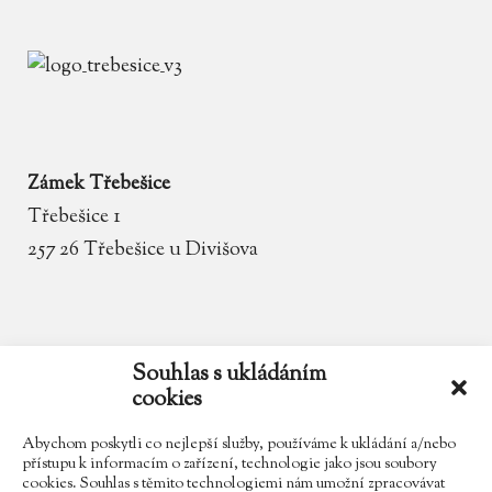
Zámek Třebešice
Třebešice 1
257 26 Třebešice u Divišova
email
zamek.trebesice@volny.cz
Souhlas s ukládáním
cookies
telefon
602 354 467
Abychom poskytli co nejlepší služby, používáme k ukládání a/nebo
přístupu k informacím o zařízení, technologie jako jsou soubory
cookies. Souhlas s těmito technologiemi nám umožní zpracovávat