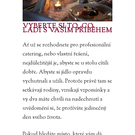
VYBERTE SI TO, CO
LADÍ S VAŠÍM PŘÍBĚHEM
Ať už se rozhodnete pro profesionální
catering, nebo vlastní řešení,
nejdůležitější je, abyste se u stolu cítili
dobře. Abyste si jídlo opravdu
vychutnali a užili. Protože právě tam se
setkávají rodiny, vznikají vzpomínky a
vy dva máte chvíli na nadechnutí a
uvědomění si, že prožíváte jedinečný
den svého života.
Pokud hledáte místo, které vám dá