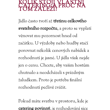
KOLIK STOJÍ VLASTNÍ
CATERING A PROČ NA
TOM ZÁLEŽÍ?
Jídlo často tvoří až
třetinu celkového
svatebního rozpočtu
, a proto se vyplatí
věnovat mu pozornost hned od
začátku. U výzdoby nebo hudby stačí
porovnat několik cenových nabídek a
rozhodnutí je jasné. U jídla však nejde
jen o cenu. Chcete, aby vašim hostům
chutnalo a neodcházeli s prázdným
žaludkem. Proto je potřeba finální
rozhodnutí pečlivě zvážit.
Pokud máte svatbu v prostoru, kde je
catering povinný
, je rozhodování sice