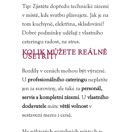
Tip: Zjistěte dopředu technické zázemí
v místě, kde svatbu plánujete. Jak je na
tom kuchyně, elektřina, skladování?
Dobré podmínky udělají z vlastního
cateringu radost, ne stres.
KOLIK MŮŽETE REÁLNĚ
UŠETŘIT?
Rozdíly v cenách mohou být výrazné.
U
profesionálního cateringu
neplatíte
jen za suroviny, ale také za
personál,
servis a kompletní zázemí
. U
vlastního
dodavatele
máte
větší volnost
v
sestavení menu i ceně.
Na některých svatebních místech je