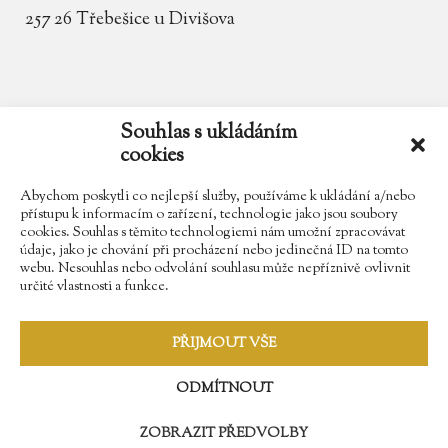
257 26 Třebešice u Divišova
email
zamek.trebesice@volny.cz
Souhlas s ukládáním
cookies
telefon
602 354 467
Abychom poskytli co nejlepší služby, používáme k ukládání a/nebo
přístupu k informacím o zařízení, technologie jako jsou soubory
cookies. Souhlas s těmito technologiemi nám umožní zpracovávat
údaje, jako je chování při procházení nebo jedinečná ID na tomto
Najdete nás na Facebooku
webu. Nesouhlas nebo odvolání souhlasu může nepříznivě ovlivnit
určité vlastnosti a funkce.
Sledujte náš Instagram
PŘIJMOUT VŠE
ODMÍTNOUT
ZOBRAZIT PŘEDVOLBY
© 2009 - 2018 Zámek Třebešice //
Správa webů - Softmedia.cz