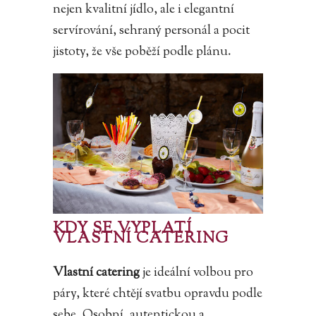
nejen kvalitní jídlo, ale i elegantní
servírování, sehraný personál a pocit
jistoty, že vše poběží podle plánu.
KDY SE VYPLATÍ
VLASTNÍ CATERING
Vlastní catering
je ideální volbou pro
páry, které chtějí svatbu opravdu podle
sebe. Osobní, autentickou a