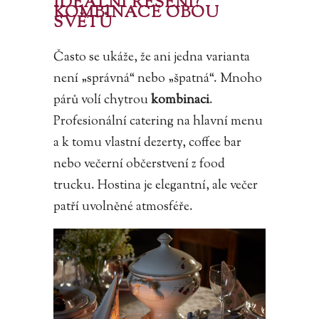
IDEÁLNÍ ŘEŠENÍ?
KOMBINACE OBOU
SVĚTŮ
Často se ukáže, že ani jedna varianta
není „správná“ nebo „špatná“. Mnoho
párů volí chytrou
kombinaci
.
Profesionální catering na hlavní menu
a k tomu vlastní dezerty, coffee bar
nebo večerní občerstvení z food
trucku. Hostina je elegantní, ale večer
patří uvolněné atmosféře.