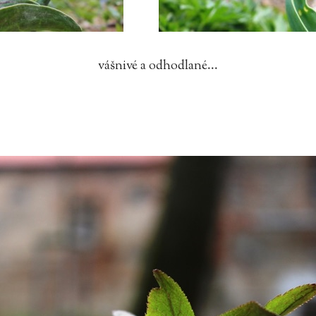
vášnivé a odhodlané...