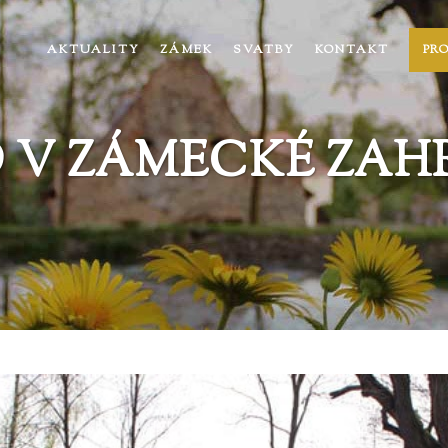
AKTUALITY
ZÁMEK
SVATBY
KONTAKT
PR
O V ZÁMECKÉ ZAH