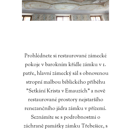
Prohlédnete si restaurované zámecké
pokoje v barokním křídle zámku v 1.
patře, hlavní zámecký sál s obnovenou
stropní malbou biblického příběhu
"Setkání Krista v Emauzích" a nově
restaurované prostory nejstaršího
renezančního jádra zámku v přízemí.
Seznámíte se s podrobnostmi o
záchraně památky zámku Třebešice, s