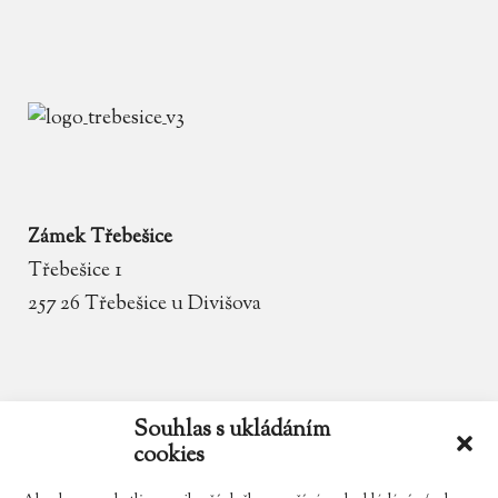
Zámek Třebešice
Třebešice 1
257 26 Třebešice u Divišova
email
zamek.trebesice@volny.cz
Souhlas s ukládáním
cookies
telefon
602 354 467