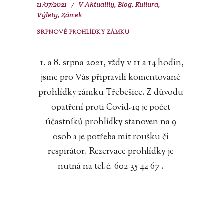
11/07/2021
V
Aktuality
,
Blog
,
Kultura
,
Výlety
,
Zámek
SRPNOVÉ PROHLÍDKY ZÁMKU
1. a 8. srpna 2021, vždy v 11 a 14 hodin,
jsme pro Vás připravili komentované
prohlídky zámku Třebešice. Z důvodu
opatření proti Covid-19 je počet
účastníků prohlídky stanoven na 9
osob a je potřeba mít roušku či
respirátor. Rezervace prohlídky je
nutná na tel.č. 602 35 44 67 .