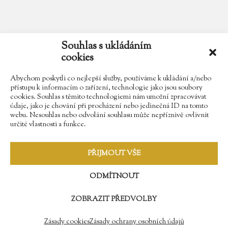
email
zamek.trebesice@volny.cz
Souhlas s ukládáním
cookies
telefon
602 354 467
Abychom poskytli co nejlepší služby, používáme k ukládání a/nebo
přístupu k informacím o zařízení, technologie jako jsou soubory
cookies. Souhlas s těmito technologiemi nám umožní zpracovávat
údaje, jako je chování při procházení nebo jedinečná ID na tomto
Najdete nás na Facebooku
webu. Nesouhlas nebo odvolání souhlasu může nepříznivě ovlivnit
určité vlastnosti a funkce.
Sledujte náš Instagram
PŘIJMOUT VŠE
ODMÍTNOUT
ZOBRAZIT PŘEDVOLBY
© 2009 - 2018 Zámek Třebešice //
Správa webů - Softmedia.cz
//
Zásady ochrany osobních údajů
Zásady cookies
Zásady ochrany osobních údajů