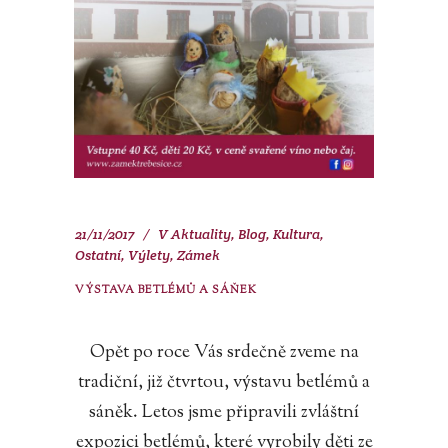
21/11/2017
V
Aktuality
,
Blog
,
Kultura
,
Ostatní
,
Výlety
,
Zámek
VÝSTAVA BETLÉMŮ A SÁŇEK
Opět po roce Vás srdečně zveme na
tradiční, již čtvrtou, výstavu betlémů a
sáněk. Letos jsme připravili zvláštní
expozici betlémů, které vyrobily děti ze