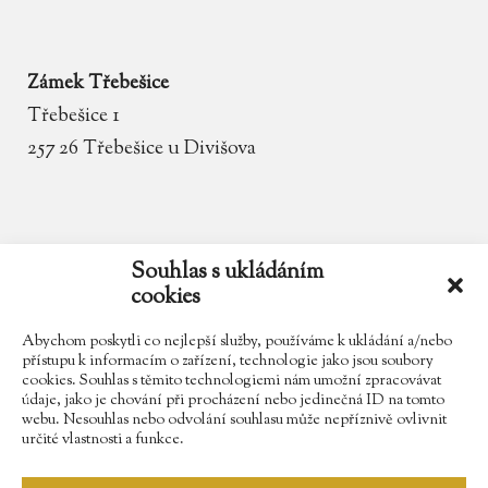
Zámek Třebešice
Třebešice 1
257 26 Třebešice u Divišova
email
zamek.trebesice@volny.cz
Souhlas s ukládáním
cookies
telefon
602 354 467
Abychom poskytli co nejlepší služby, používáme k ukládání a/nebo
přístupu k informacím o zařízení, technologie jako jsou soubory
cookies. Souhlas s těmito technologiemi nám umožní zpracovávat
údaje, jako je chování při procházení nebo jedinečná ID na tomto
Najdete nás na Facebooku
webu. Nesouhlas nebo odvolání souhlasu může nepříznivě ovlivnit
určité vlastnosti a funkce.
Sledujte náš Instagram