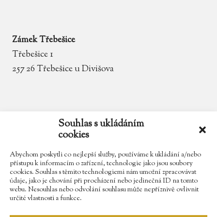
Zámek Třebešice
Třebešice 1
257 26 Třebešice u Divišova
email
zamek.trebesice@volny.cz
Souhlas s ukládáním
cookies
telefon
602 354 467
Abychom poskytli co nejlepší služby, používáme k ukládání a/nebo
přístupu k informacím o zařízení, technologie jako jsou soubory
cookies. Souhlas s těmito technologiemi nám umožní zpracovávat
údaje, jako je chování při procházení nebo jedinečná ID na tomto
Najdete nás na Facebooku
webu. Nesouhlas nebo odvolání souhlasu může nepříznivě ovlivnit
určité vlastnosti a funkce.
Sledujte náš Instagram