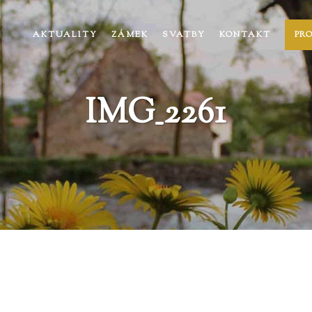
AKTUALITY
ZÁMEK
SVATBY
KONTAKT
PR
IMG_2261