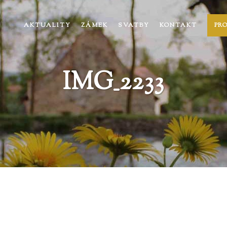
AKTUALITY
ZÁMEK
SVATBY
KONTAKT
PR
IMG_2233