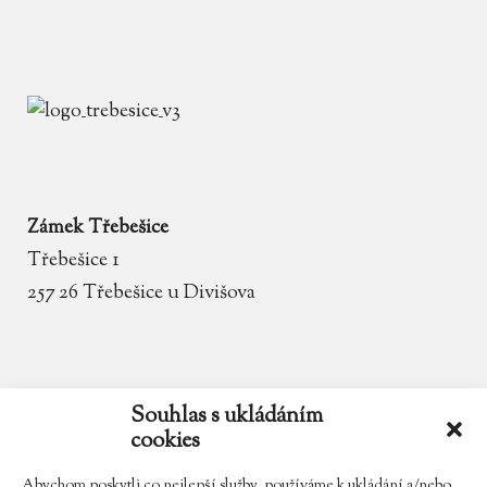
Zámek Třebešice
Třebešice 1
257 26 Třebešice u Divišova
email
zamek.trebesice@volny.cz
Souhlas s ukládáním
cookies
telefon
602 354 467
Abychom poskytli co nejlepší služby, používáme k ukládání a/nebo