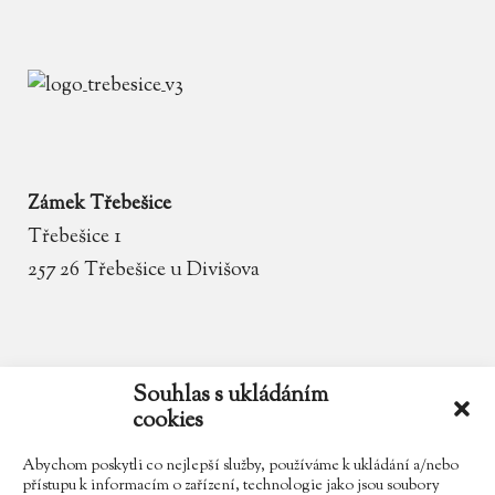
Zámek Třebešice
Třebešice 1
257 26 Třebešice u Divišova
email
zamek.trebesice@volny.cz
Souhlas s ukládáním
cookies
telefon
602 354 467
Abychom poskytli co nejlepší služby, používáme k ukládání a/nebo
přístupu k informacím o zařízení, technologie jako jsou soubory