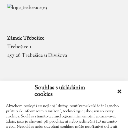
Zámek Třebešice
Třebešice 1
257 26 Třebešice u Divišova
email
zamek.trebesice@volny.cz
Souhlas s ukládáním
cookies
telefon
602 354 467
Abychom poskytli co nejlepší služby, používáme k ukládání a/nebo
přístupu k informacím o zařízení, technologie jako jsou soubory
cookies. Souhlas s těmito technologiemi nám umožní zpracovávat
údaje, jako je chování při procházení nebo jedinečná ID na tomto
Najdete nás na Facebooku
webu. Nesouhlas nebo odvolání souhlasu může nepříznivě ovlivnit