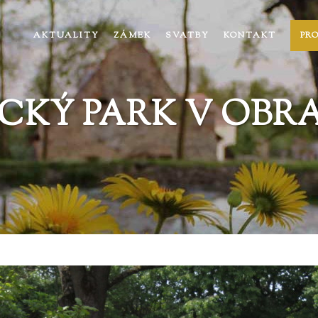
AKTUALITY
ZÁMEK
SVATBY
KONTAKT
PR
CKÝ PARK V OBR