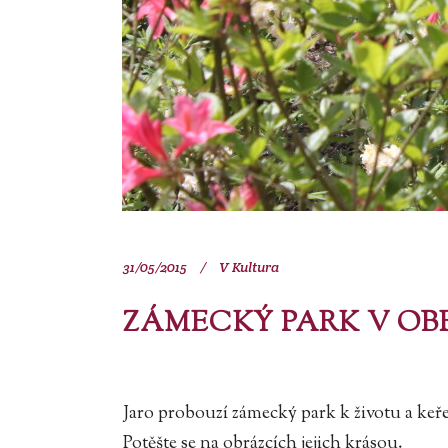
31/05/2015
V
Kultura
ZÁMECKÝ PARK V O
Jaro probouzí zámecký park k životu a keře
Potěšte se na obrázcích jejich krásou.