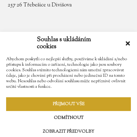
257 26 Třebešice u Divišova
email
zamek.trebesice@volny.cz
Souhlas s ukládáním
cookies
telefon
602 354 467
Abychom poskytli co nejlepší služby, používáme k ukládání a/nebo
přístupu k informacím o zařízení, technologie jako jsou soubory
cookies. Souhlas s těmito technologiemi nám umožní zpracovávat
údaje, jako je chování při procházení nebo jedinečná ID na tomto
Najdete nás na Facebooku
webu. Nesouhlas nebo odvolání souhlasu může nepříznivě ovlivnit
určité vlastnosti a funkce.
Sledujte náš Instagram
PŘIJMOUT VŠE
ODMÍTNOUT
ZOBRAZIT PŘEDVOLBY
© 2009 - 2018 Zámek Třebešice //
Správa webů - Softmedia.cz