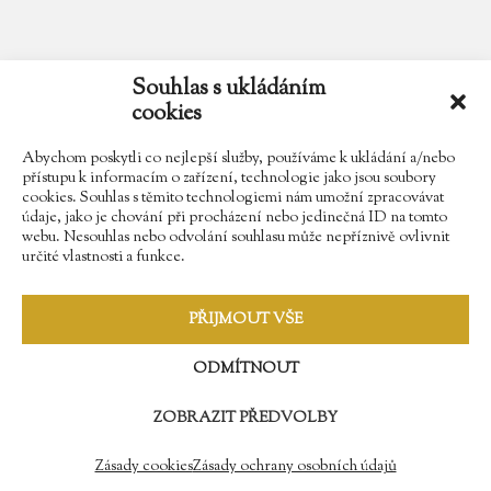
email
zamek.trebesice@volny.cz
Souhlas s ukládáním
cookies
telefon
602 354 467
Abychom poskytli co nejlepší služby, používáme k ukládání a/nebo
přístupu k informacím o zařízení, technologie jako jsou soubory
cookies. Souhlas s těmito technologiemi nám umožní zpracovávat
údaje, jako je chování při procházení nebo jedinečná ID na tomto
Najdete nás na Facebooku
webu. Nesouhlas nebo odvolání souhlasu může nepříznivě ovlivnit
určité vlastnosti a funkce.
Sledujte náš Instagram
PŘIJMOUT VŠE
ODMÍTNOUT
ZOBRAZIT PŘEDVOLBY
© 2009 - 2018 Zámek Třebešice //
Správa webů - Softmedia.cz
//
Zásady ochrany osobních údajů
Zásady cookies
Zásady ochrany osobních údajů