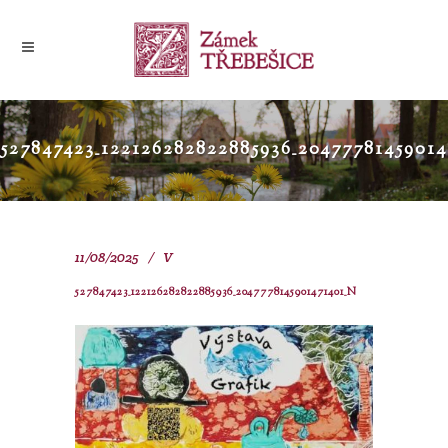
527847423_122126282822885936_2047778145901
11/08/2025
V
527847423_122126282822885936_2047778145901471401_N