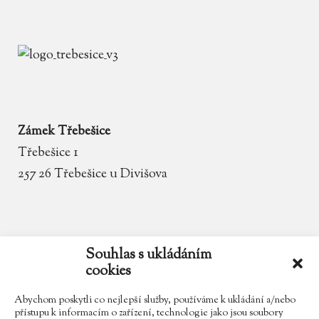
Zámek Třebešice
Třebešice 1
257 26 Třebešice u Divišova
email
zamek.trebesice@volny.cz
Souhlas s ukládáním
cookies
telefon
602 354 467
Abychom poskytli co nejlepší služby, používáme k ukládání a/nebo
přístupu k informacím o zařízení, technologie jako jsou soubory