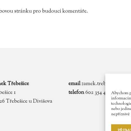
webovou stránku pro budoucí komentáře.
ek Třebešice
email
zamek.trebesice@voln
ešice 1
telefon
602 354 467
Abychom pos
informacím 
 26 Třebešice u Divišova
technologie
nebo jedin
nepříznivě o
PŘIJM