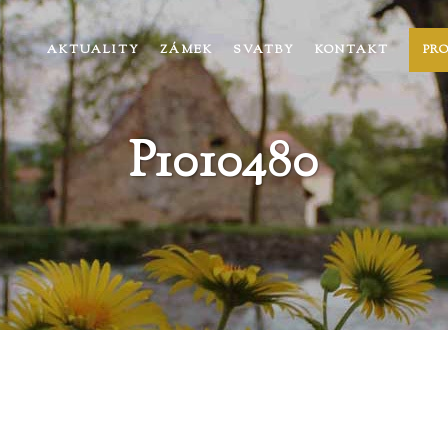
AKTUALITY
ZÁMEK
SVATBY
KONTAKT
PR
P1010480