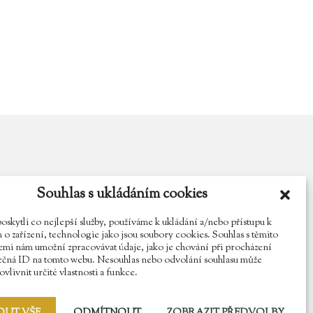
Souhlas s ukládáním cookies
y.cz
Najdete nás na Facebooku
Sledujte náš Instagram
kytli co nejlepší služby, používáme k ukládání a/nebo přístupu k
o zařízení, technologie jako jsou soubory cookies. Souhlas s těmito
mi nám umožní zpracovávat údaje, jako je chování při procházení
ečná ID na tomto webu. Nesouhlas nebo odvolání souhlasu může
vlivnit určité vlastnosti a funkce.
OUT VŠE
ODMÍTNOUT
ZOBRAZIT PŘEDVOLBY