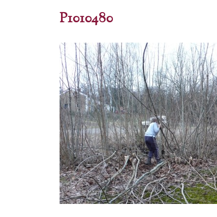
P1010480