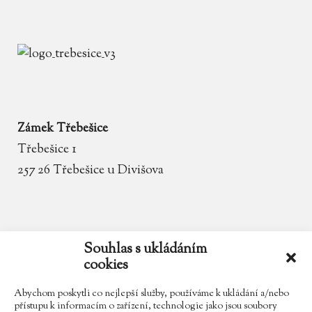
Zámek Třebešice
Třebešice 1
257 26 Třebešice u Divišova
email
zamek.trebesice@volny.cz
Souhlas s ukládáním
cookies
telefon
602 354 467
Abychom poskytli co nejlepší služby, používáme k ukládání a/nebo
přístupu k informacím o zařízení, technologie jako jsou soubory