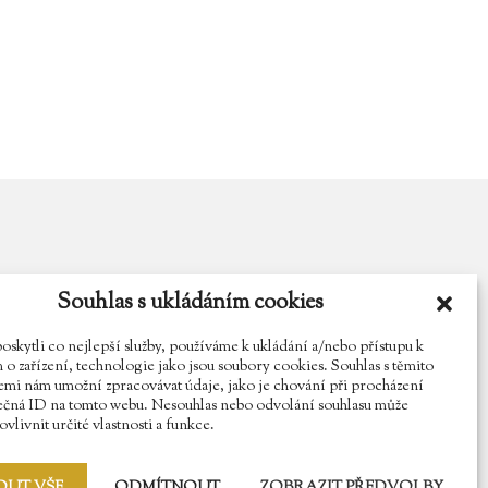
Souhlas s ukládáním cookies
y.cz
Najdete nás na Facebooku
Sledujte náš Instagram
kytli co nejlepší služby, používáme k ukládání a/nebo přístupu k
o zařízení, technologie jako jsou soubory cookies. Souhlas s těmito
mi nám umožní zpracovávat údaje, jako je chování při procházení
ečná ID na tomto webu. Nesouhlas nebo odvolání souhlasu může
vlivnit určité vlastnosti a funkce.
OUT VŠE
ODMÍTNOUT
ZOBRAZIT PŘEDVOLBY