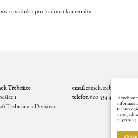
webovou stránku pro budoucí komentáře.
ek Třebešice
email
zamek.trebesice@voln
ešice 1
telefon
602 354 467
Abychom pos
informacím 
 26 Třebešice u Divišova
technologie
nebo jedin
nepříznivě o
PŘIJM