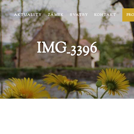
AKTUALITY
ZÁMEK
SVATBY
KONTAKT
PR
IMG_3396