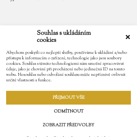
email
zamek.trebesice@volny.cz
Souhlas s ukládáním
cookies
telefon
602 354 467
Abychom poskytli co nejlepší služby, používáme k ukládání a/nebo
přístupu k informacím o zařízení, technologie jako jsou soubory
cookies. Souhlas s těmito technologiemi nám umožní zpracovávat
údaje, jako je chování při procházení nebo jedinečná ID na tomto
Najdete nás na Facebooku
webu. Nesouhlas nebo odvolání souhlasu může nepříznivě ovlivnit
určité vlastnosti a funkce.
Sledujte náš Instagram
PŘIJMOUT VŠE
ODMÍTNOUT
ZOBRAZIT PŘEDVOLBY
© 2009 - 2018 Zámek Třebešice //
Správa webů - Softmedia.cz