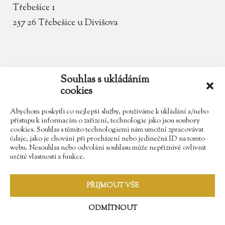
Třebešice 1
257 26 Třebešice u Divišova
email
zamek.trebesice@volny.cz
Souhlas s ukládáním
cookies
telefon
602 354 467
Abychom poskytli co nejlepší služby, používáme k ukládání a/nebo
přístupu k informacím o zařízení, technologie jako jsou soubory
cookies. Souhlas s těmito technologiemi nám umožní zpracovávat
údaje, jako je chování při procházení nebo jedinečná ID na tomto
Najdete nás na Facebooku
webu. Nesouhlas nebo odvolání souhlasu může nepříznivě ovlivnit
určité vlastnosti a funkce.
Sledujte náš Instagram
PŘIJMOUT VŠE
ODMÍTNOUT