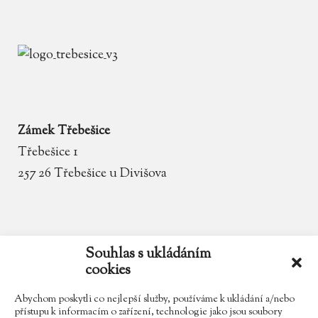
Zámek Třebešice
Třebešice 1
257 26 Třebešice u Divišova
email
zamek.trebesice@volny.cz
Souhlas s ukládáním
cookies
telefon
602 354 467
Abychom poskytli co nejlepší služby, používáme k ukládání a/nebo
přístupu k informacím o zařízení, technologie jako jsou soubory