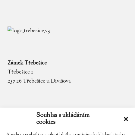
Zámek Třebešice
Třebešice 1
257 26 Třebešice u Divišova
email
zamek.trebesice@volny.cz
Souhlas s ukládáním
cookies
telefon
602 354 467
Abychom poskytli co nejlepší služby, používáme k ukládání a/nebo