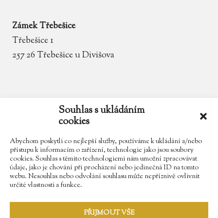
Zámek Třebešice
Třebešice 1
257 26 Třebešice u Divišova
email
zamek.trebesice@volny.cz
Souhlas s ukládáním
cookies
telefon
602 354 467
Abychom poskytli co nejlepší služby, používáme k ukládání a/nebo
přístupu k informacím o zařízení, technologie jako jsou soubory
cookies. Souhlas s těmito technologiemi nám umožní zpracovávat
údaje, jako je chování při procházení nebo jedinečná ID na tomto
Najdete nás na Facebooku
webu. Nesouhlas nebo odvolání souhlasu může nepříznivě ovlivnit
určité vlastnosti a funkce.
Sledujte náš Instagram
PŘIJMOUT VŠE