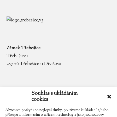
Zámek Třebešice
Třebešice 1
257 26 Třebešice u Divišova
email
zamek.trebesice@volny.cz
Souhlas s ukládáním
cookies
telefon
602 354 467
Abychom poskytli co nejlepší služby, používáme k ukládání a/nebo
přístupu k informacím o zařízení, technologie jako jsou soubory