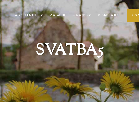
AKTUALITY
ZÁMEK
SVATBY
KONTAKT
PR
SVATBA5