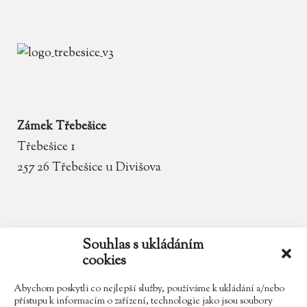
Zámek Třebešice
Třebešice 1
257 26 Třebešice u Divišova
email
zamek.trebesice@volny.cz
Souhlas s ukládáním
cookies
telefon
602 354 467
Abychom poskytli co nejlepší služby, používáme k ukládání a/nebo
přístupu k informacím o zařízení, technologie jako jsou soubory