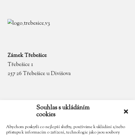
Zámek Třebešice
Třebešice 1
257 26 Třebešice u Divišova
email
zamek.trebesice@volny.cz
Souhlas s ukládáním
cookies
telefon
602 354 467
Abychom poskytli co nejlepší služby, používáme k ukládání a/nebo
přístupu k informacím o zařízení, technologie jako jsou soubory