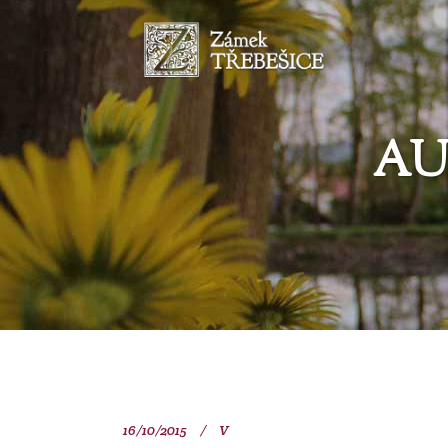
AU
16/10/2015
V