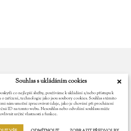
Souhlas s ukládáním cookies
y.cz
Najdete nás na Facebooku
Sledujte náš Instagram
kytli co nejlepší služby, používáme k ukládání a/nebo přístupu k
o zařízení, technologie jako jsou soubory cookies. Souhlas s těmito
mi nám umožní zpracovávat údaje, jako je chování při procházení
ečná ID na tomto webu. Nesouhlas nebo odvolání souhlasu může
vlivnit určité vlastnosti a funkce.
OUT VŠE
ODMÍTNOUT
ZOBRAZIT PŘEDVOLBY