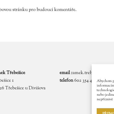
webovou stránku pro budoucí komentáře.
ek Třebešice
email
zamek.trebesice@voln
ešice 1
telefon
602 354 467
Abychom pos
informacím 
 26 Třebešice u Divišova
technologie
nebo jedin
nepříznivě o
PŘIJM