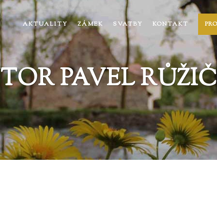
AKTUALITY
ZÁMEK
SVATBY
KONTAKT
PR
TOR PAVEL RŮŽI