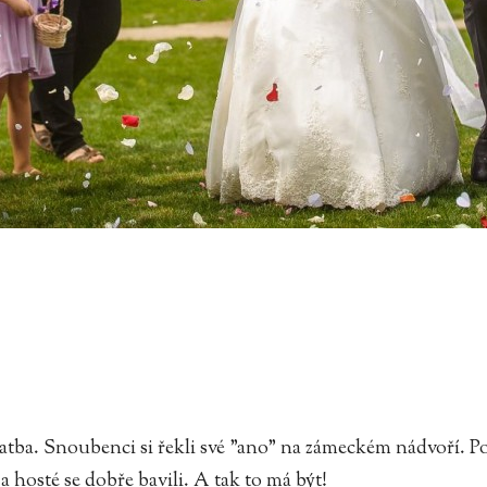
svatba. Snoubenci si řekli své "ano" na zámeckém nádvoří. 
 hosté se dobře bavili. A tak to má být!