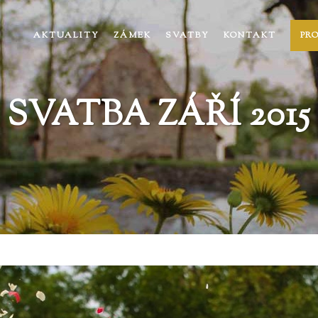
AKTUALITY
ZÁMEK
SVATBY
KONTAKT
PR
SVATBA ZÁŘÍ 2015