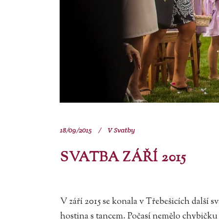
18/09/2015
V
Svatby
SVATBA ZÁŘÍ 2015
V září 2015 se konala v Třebešicích další 
hostina s tancem. Počasí nemělo chybičku a