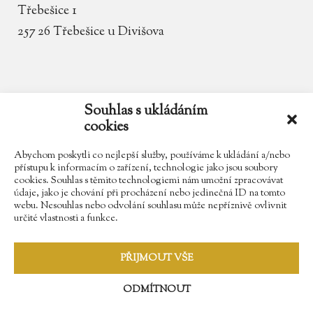
Třebešice 1
257 26 Třebešice u Divišova
email
zamek.trebesice@volny.cz
Souhlas s ukládáním
cookies
telefon
602 354 467
Abychom poskytli co nejlepší služby, používáme k ukládání a/nebo
přístupu k informacím o zařízení, technologie jako jsou soubory
cookies. Souhlas s těmito technologiemi nám umožní zpracovávat
údaje, jako je chování při procházení nebo jedinečná ID na tomto
Najdete nás na Facebooku
webu. Nesouhlas nebo odvolání souhlasu může nepříznivě ovlivnit
určité vlastnosti a funkce.
Sledujte náš Instagram
PŘIJMOUT VŠE
ODMÍTNOUT