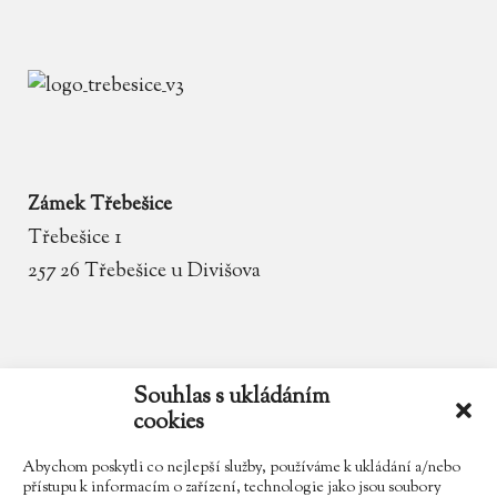
Zámek Třebešice
Třebešice 1
257 26 Třebešice u Divišova
email
zamek.trebesice@volny.cz
Souhlas s ukládáním
cookies
telefon
602 354 467
Abychom poskytli co nejlepší služby, používáme k ukládání a/nebo
přístupu k informacím o zařízení, technologie jako jsou soubory