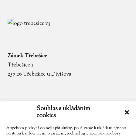
Zámek Třebešice
Třebešice 1
257 26 Třebešice u Divišova
email
zamek.trebesice@volny.cz
Souhlas s ukládáním
cookies
telefon
602 354 467
Abychom poskytli co nejlepší služby, používáme k ukládání a/nebo
přístupu k informacím o zařízení, technologie jako jsou soubory