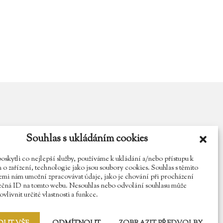
Souhlas s ukládáním cookies
y.cz
Najdete nás na Facebooku
Sledujte náš Instagram
kytli co nejlepší služby, používáme k ukládání a/nebo přístupu k
o zařízení, technologie jako jsou soubory cookies. Souhlas s těmito
mi nám umožní zpracovávat údaje, jako je chování při procházení
ečná ID na tomto webu. Nesouhlas nebo odvolání souhlasu může
vlivnit určité vlastnosti a funkce.