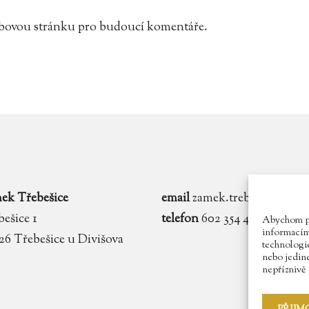
webovou stránku pro budoucí komentáře.
ek Třebešice
email
zamek.trebesice@voln
ešice 1
telefon
602 354 467
Abychom pos
informacím 
 26 Třebešice u Divišova
technologie
nebo jedin
nepříznivě o