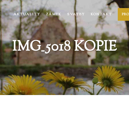
AKTUALITY
ZÁMEK
SVATBY
KONTAKT
PR
IMG_5018 KOPIE