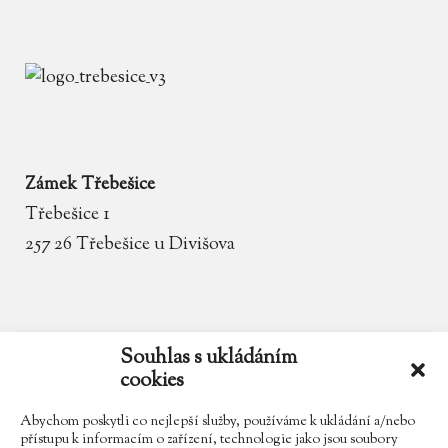
Zámek Třebešice
Třebešice 1
257 26 Třebešice u Divišova
email
zamek.trebesice@volny.cz
Souhlas s ukládáním
cookies
telefon
602 354 467
Abychom poskytli co nejlepší služby, používáme k ukládání a/nebo
přístupu k informacím o zařízení, technologie jako jsou soubory