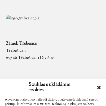
Zámek Třebešice
Třebešice 1
257 26 Třebešice u Divišova
email
zamek.trebesice@volny.cz
Souhlas s ukládáním
cookies
telefon
602 354 467
Abychom poskytli co nejlepší služby, používáme k ukládání a/nebo
přístupu k informacím o zařízení, technologie jako jsou soubory