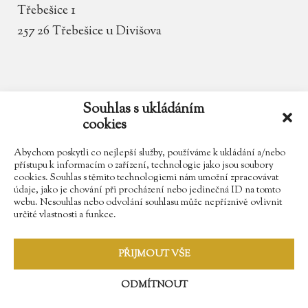
Třebešice 1
257 26 Třebešice u Divišova
email
zamek.trebesice@volny.cz
Souhlas s ukládáním
cookies
telefon
602 354 467
Abychom poskytli co nejlepší služby, používáme k ukládání a/nebo
přístupu k informacím o zařízení, technologie jako jsou soubory
cookies. Souhlas s těmito technologiemi nám umožní zpracovávat
údaje, jako je chování při procházení nebo jedinečná ID na tomto
Najdete nás na Facebooku
webu. Nesouhlas nebo odvolání souhlasu může nepříznivě ovlivnit
určité vlastnosti a funkce.
Sledujte náš Instagram
PŘIJMOUT VŠE
ODMÍTNOUT