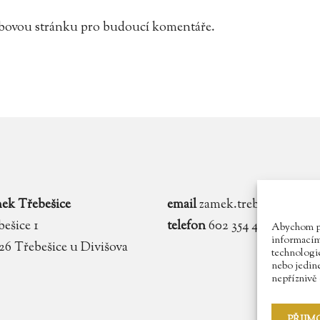
webovou stránku pro budoucí komentáře.
ek Třebešice
email
zamek.trebesice@voln
ešice 1
telefon
602 354 467
Abychom pos
informacím 
 26 Třebešice u Divišova
technologie
nebo jedin
nepříznivě o
PŘIJM