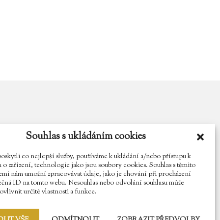
Souhlas s ukládáním cookies
y.cz
Najdete nás na Facebooku
Sledujte náš Instagram
kytli co nejlepší služby, používáme k ukládání a/nebo přístupu k
o zařízení, technologie jako jsou soubory cookies. Souhlas s těmito
mi nám umožní zpracovávat údaje, jako je chování při procházení
ečná ID na tomto webu. Nesouhlas nebo odvolání souhlasu může
vlivnit určité vlastnosti a funkce.
OUT VŠE
ODMÍTNOUT
ZOBRAZIT PŘEDVOLBY