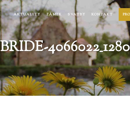
AKTUALITY
ZÁMEK
SVATBY
KONTAKT
PR
BRIDE-4066022_1280