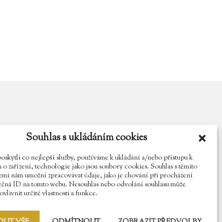
Souhlas s ukládáním cookies
y.cz
Najdete nás na Facebooku
Sledujte náš Instagram
kytli co nejlepší služby, používáme k ukládání a/nebo přístupu k
o zařízení, technologie jako jsou soubory cookies. Souhlas s těmito
mi nám umožní zpracovávat údaje, jako je chování při procházení
ečná ID na tomto webu. Nesouhlas nebo odvolání souhlasu může
vlivnit určité vlastnosti a funkce.
OUT VŠE
ODMÍTNOUT
ZOBRAZIT PŘEDVOLBY