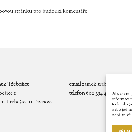
webovou stránku pro budoucí komentáře.
ek Třebešice
email
zamek.trebesice@voln
ešice 1
telefon
602 354 467
Abychom pos
informacím 
 26 Třebešice u Divišova
technologie
nebo jedin
nepříznivě o
PŘIJM