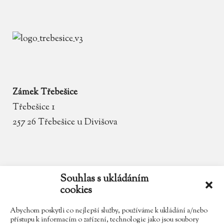
Zámek Třebešice
Třebešice 1
257 26 Třebešice u Divišova
email
zamek.trebesice@volny.cz
Souhlas s ukládáním
cookies
telefon
602 354 467
Abychom poskytli co nejlepší služby, používáme k ukládání a/nebo
přístupu k informacím o zařízení, technologie jako jsou soubory