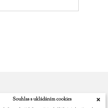
Souhlas s ukládáním cookies
y.cz
Najdete nás na Facebooku