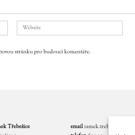
webovou stránku pro budoucí komentáře.
ek Třebešice
email
zamek.trebesice@voln