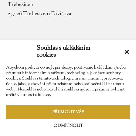
Třebešice 1
257 26 Třebešice u Divišova
email
zamek.trebesice@volny.cz
Souhlas s ukládáním
cookies
telefon
602 354 467
Abychom poskytli co nejlepší služby, používáme k ukládání a/nebo
přístupu k informacím o zařízení, technologie jako jsou soubory
cookies. Souhlas s těmito technologiemi nám umožní zpracovávat
údaje, jako je chování při procházení nebo jedinečná ID na tomto
Najdete nás na Facebooku
webu. Nesouhlas nebo odvolání souhlasu může nepříznivě ovlivnit
určité vlastnosti a funkce.
Sledujte náš Instagram
PŘIJMOUT VŠE
ODMÍTNOUT