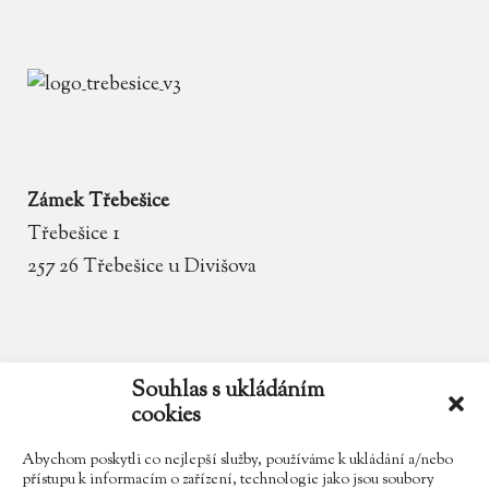
Zámek Třebešice
Třebešice 1
257 26 Třebešice u Divišova
email
zamek.trebesice@volny.cz
Souhlas s ukládáním
cookies
telefon
602 354 467
Abychom poskytli co nejlepší služby, používáme k ukládání a/nebo
přístupu k informacím o zařízení, technologie jako jsou soubory