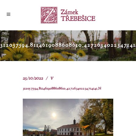
312057594_8114619088608610_427263402234714
25/10/2022
V
312057594_8114619088608610_427263402234714141_N