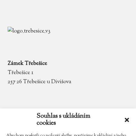
Zámek Třebešice
Třebešice 1
257 26 Třebešice u Divišova
email
zamek.trebesice@volny.cz
Souhlas s ukládáním
cookies
telefon
602 354 467
Abychom poskytli co nejlepší služby, používáme k ukládání a/nebo