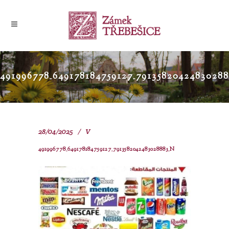
491996778_649178184759127_7913582042483028
28/04/2025
V
491996778_649178184759127_7913582042483028883_N